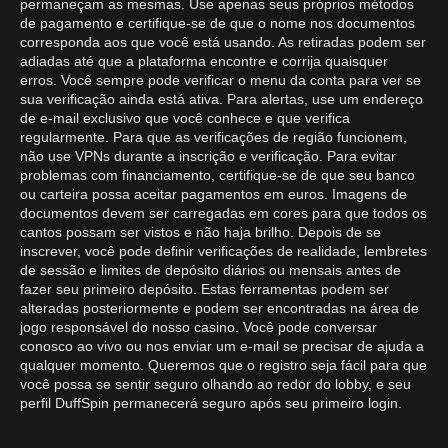
permaneçam as mesmas. Use apenas seus próprios métodos
de pagamento e certifique-se de que o nome nos documentos
corresponda aos que você está usando. As retiradas podem ser
adiadas até que a plataforma encontre e corrija quaisquer
erros. Você sempre pode verificar o menu da conta para ver se
sua verificação ainda está ativa. Para alertas, use um endereço
de e-mail exclusivo que você conhece e que verifica
regularmente. Para que as verificações de região funcionem,
não use VPNs durante a inscrição e verificação. Para evitar
problemas com financiamento, certifique-se de que seu banco
ou carteira possa aceitar pagamentos em euros. Imagens de
documentos devem ser carregadas em cores para que todos os
cantos possam ser vistos e não haja brilho. Depois de se
inscrever, você pode definir verificações de realidade, lembretes
de sessão e limites de depósito diários ou mensais antes de
fazer seu primeiro depósito. Estas ferramentas podem ser
alteradas posteriormente e podem ser encontradas na área de
jogo responsável do nosso casino. Você pode conversar
conosco ao vivo ou nos enviar um e-mail se precisar de ajuda a
qualquer momento. Queremos que o registro seja fácil para que
você possa se sentir seguro olhando ao redor do lobby, e seu
perfil DuffSpin permanecerá seguro após seu primeiro login.