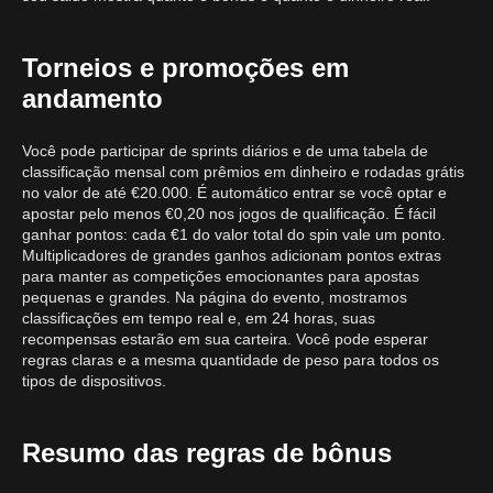
Torneios e promoções em
andamento
Você pode participar de sprints diários e de uma tabela de
classificação mensal com prêmios em dinheiro e rodadas grátis
no valor de até €20.000. É automático entrar se você optar e
apostar pelo menos €0,20 nos jogos de qualificação. É fácil
ganhar pontos: cada €1 do valor total do spin vale um ponto.
Multiplicadores de grandes ganhos adicionam pontos extras
para manter as competições emocionantes para apostas
pequenas e grandes. Na página do evento, mostramos
classificações em tempo real e, em 24 horas, suas
recompensas estarão em sua carteira. Você pode esperar
regras claras e a mesma quantidade de peso para todos os
tipos de dispositivos.
Resumo das regras de bônus