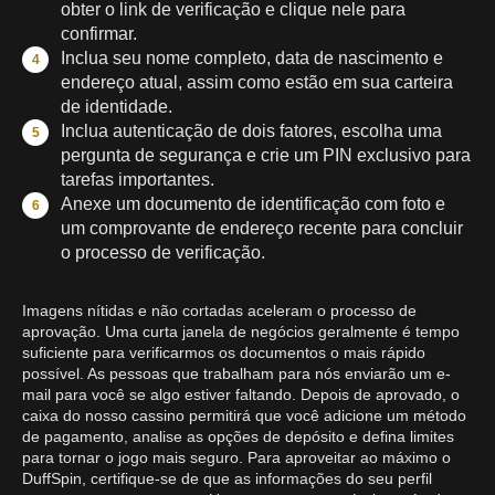
obter o link de verificação e clique nele para
confirmar.
Inclua seu nome completo, data de nascimento e
endereço atual, assim como estão em sua carteira
de identidade.
Inclua autenticação de dois fatores, escolha uma
pergunta de segurança e crie um PIN exclusivo para
tarefas importantes.
Anexe um documento de identificação com foto e
um comprovante de endereço recente para concluir
o processo de verificação.
Imagens nítidas e não cortadas aceleram o processo de
aprovação. Uma curta janela de negócios geralmente é tempo
suficiente para verificarmos os documentos o mais rápido
possível. As pessoas que trabalham para nós enviarão um e-
mail para você se algo estiver faltando. Depois de aprovado, o
caixa do nosso cassino permitirá que você adicione um método
de pagamento, analise as opções de depósito e defina limites
para tornar o jogo mais seguro. Para aproveitar ao máximo o
DuffSpin, certifique-se de que as informações do seu perfil