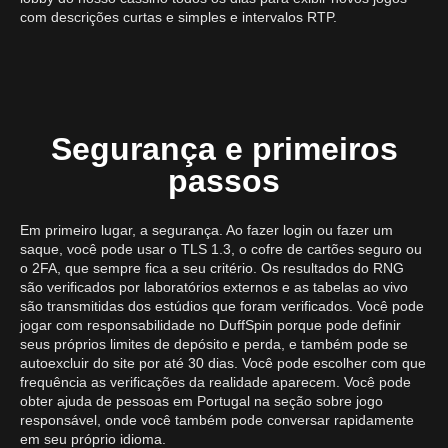
com descrições curtas e simples e intervalos RTP.
Segurança e primeiros
passos
Em primeiro lugar, a segurança. Ao fazer login ou fazer um
saque, você pode usar o TLS 1.3, o cofre de cartões seguro ou
o 2FA, que sempre fica a seu critério. Os resultados do RNG
são verificados por laboratórios externos e as tabelas ao vivo
são transmitidas dos estúdios que foram verificados. Você pode
jogar com responsabilidade no DuffSpin porque pode definir
seus próprios limites de depósito e perda, e também pode se
autoexcluir do site por até 30 dias. Você pode escolher com que
frequência as verificações da realidade aparecem. Você pode
obter ajuda de pessoas em Portugal na seção sobre jogo
responsável, onde você também pode conversar rapidamente
em seu próprio idioma.