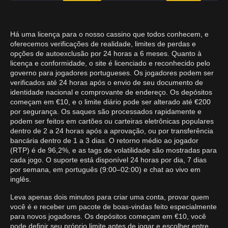
Há uma licença para o nosso cassino que todos conhecem, e
oferecemos verificações de realidade, limites de perdas e
opções de autoexclusão por 24 horas a 6 meses. Quanto à
licença e conformidade, o site é licenciado e reconhecido pelo
governo para jogadores portugueses. Os jogadores podem ser
verificados até 24 horas após o envio de seu documento de
identidade nacional e comprovante de endereço. Os depósitos
começam em €10, e o limite diário pode ser alterado até €200
por segurança. Os saques são processados rapidamente e
podem ser feitos em cartões ou carteiras eletrônicas populares
dentro de 2 a 24 horas após a aprovação, ou por transferência
bancária dentro de 1 a 3 dias. O retorno médio ao jogador
(RTP) é de 96,2%, e as tags de volatilidade são mostradas para
cada jogo. O suporte está disponível 24 horas por dia, 7 dias
por semana, em português (9:00–02:00) e chat ao vivo em
inglês.
Leva apenas dois minutos para criar uma conta, provar quem
você é e receber um pacote de boas-vindas feito especialmente
para novos jogadores. Os depósitos começam em €10, você
pode definir seu próprio limite antes de jogar e escolher entre