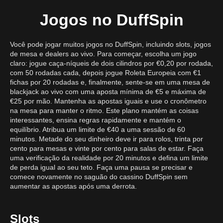
Jogos no DuffSpin
Você pode jogar muitos jogos no DuffSpin, incluindo slots, jogos
de mesa e dealers ao vivo. Para começar, escolha um jogo
claro: jogue caça-níqueis de dois cilindros por €0,20 por rodada,
com 50 rodadas cada, depois jogue Roleta Europeia com €1
fichas por 20 rodadas e, finalmente, sente-se em uma mesa de
blackjack ao vivo com uma aposta mínima de €5 e máxima de
€25 por mão. Mantenha as apostas iguais e use o cronômetro
na mesa para manter o ritmo. Este plano mantém as coisas
interessantes, ensina regras rapidamente e mantém o
equilíbrio. Atribua um limite de €40 a uma sessão de 60
minutos. Metade do seu dinheiro deve ir para rolos, trinta por
cento para mesas e vinte por cento para salas de estar. Faça
uma verificação da realidade por 20 minutos e defina um limite
de perda igual ao seu teto. Faça uma pausa se precisar e
comece novamente no saguão do cassino DuffSpin sem
aumentar as apostas após uma derrota.
Slots