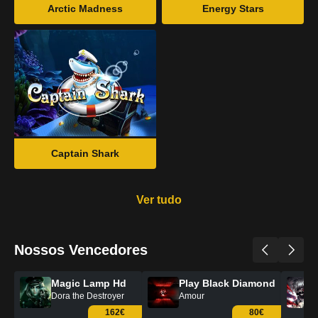
Arctic Madness
Energy Stars
Captain Shark
Ver tudo
Nossos Vencedores
Magic Lamp Hd
Play Black Diamond
Dora the Destroyer
Amour
162€
80€