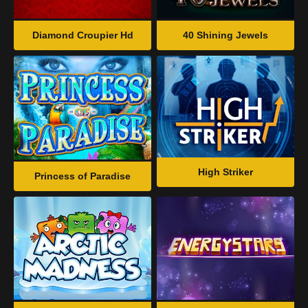
Diamond Croupier Hd
40 Shining Jewels
High Striker
Princess of Paradise