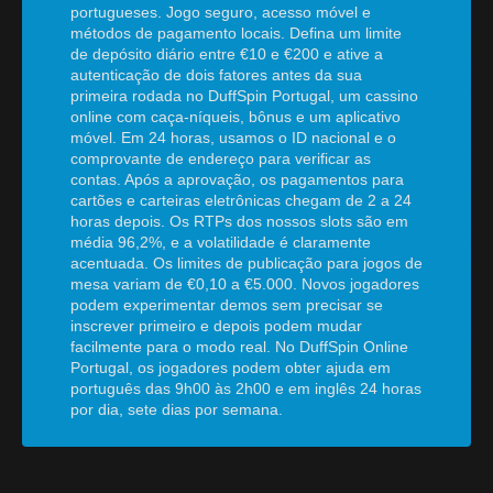
portugueses. Jogo seguro, acesso móvel e
métodos de pagamento locais. Defina um limite
de depósito diário entre €10 e €200 e ative a
autenticação de dois fatores antes da sua
primeira rodada no DuffSpin Portugal, um cassino
online com caça-níqueis, bônus e um aplicativo
móvel. Em 24 horas, usamos o ID nacional e o
comprovante de endereço para verificar as
contas. Após a aprovação, os pagamentos para
cartões e carteiras eletrônicas chegam de 2 a 24
horas depois. Os RTPs dos nossos slots são em
média 96,2%, e a volatilidade é claramente
acentuada. Os limites de publicação para jogos de
mesa variam de €0,10 a €5.000. Novos jogadores
podem experimentar demos sem precisar se
inscrever primeiro e depois podem mudar
facilmente para o modo real. No DuffSpin Online
Portugal, os jogadores podem obter ajuda em
português das 9h00 às 2h00 e em inglês 24 horas
por dia, sete dias por semana.